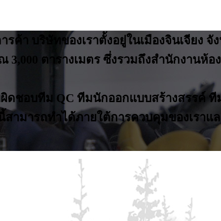
า บริษัทของเราตั้งอยู่ในเมืองจินเจียง จังห
าณ 3,000 ตารางเมตร ซึ่งรวมถึงสำนักงานห
ิดชอบทีม QC ทีมนักออกแบบสร้างสรรค์ ทีมข
มดนี้สามารถทำได้ภายใต้การควบคุมของเรา